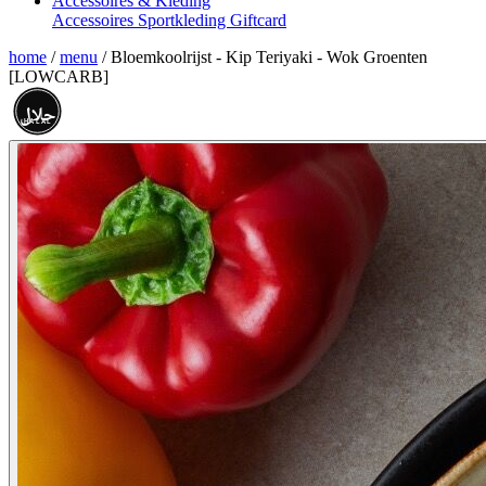
Accessoires & Kleding
Accessoires
Sportkleding
Giftcard
home
/
menu
/
Bloemkoolrijst - Kip Teriyaki - Wok Groenten
[LOWCARB]
حلال
HALAL