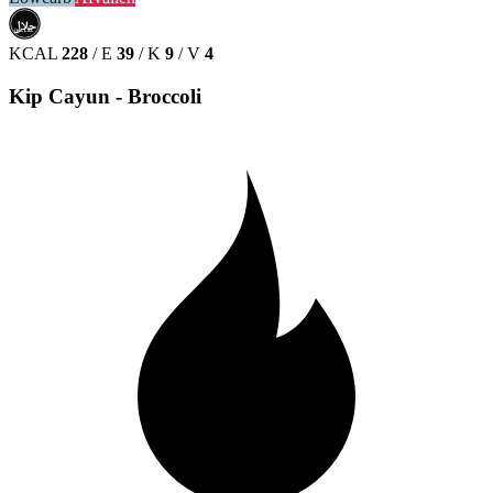
حلال
HALAL
KCAL
228
/
E
39
/
K
9
/
V
4
Kip Cayun - Broccoli