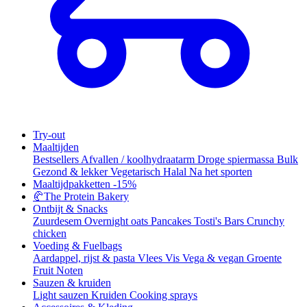
Try-out
Maaltijden
Bestsellers
Afvallen / koolhydraatarm
Droge spiermassa
Bulk
Gezond & lekker
Vegetarisch
Halal
Na het sporten
Maaltijdpakketten
-15%
🥐
The Protein Bakery
Ontbijt & Snacks
Zuurdesem
Overnight oats
Pancakes
Tosti's
Bars
Crunchy
chicken
Voeding & Fuelbags
Aardappel, rijst & pasta
Vlees
Vis
Vega & vegan
Groente
Fruit
Noten
Sauzen & kruiden
Light sauzen
Kruiden
Cooking sprays