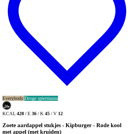
Everybody
Droge spiermassa
حلال
HALAL
KCAL
428
/
E
36
/
K
45
/
V
12
Zoete aardappel stukjes - Kipburger - Rode kool
met appel (met kruiden)