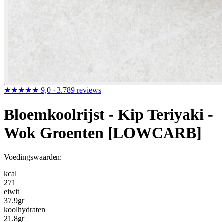
★★★★★
9,0
· 3.789 reviews
Bloemkoolrijst - Kip Teriyaki -
Wok Groenten [LOWCARB]
Voedingswaarden:
kcal
271
eiwit
37.9
gr
koolhydraten
21.8
gr