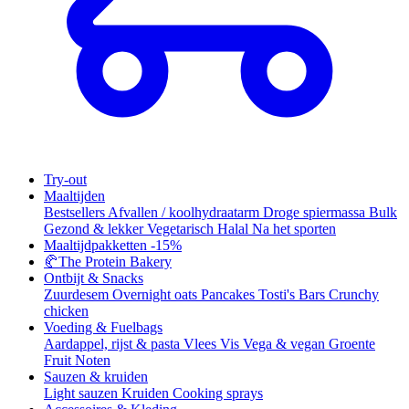
Try-out
Maaltijden
Bestsellers
Afvallen / koolhydraatarm
Droge spiermassa
Bulk
Gezond & lekker
Vegetarisch
Halal
Na het sporten
Maaltijdpakketten
-15%
🥐
The Protein Bakery
Ontbijt & Snacks
Zuurdesem
Overnight oats
Pancakes
Tosti's
Bars
Crunchy
chicken
Voeding & Fuelbags
Aardappel, rijst & pasta
Vlees
Vis
Vega & vegan
Groente
Fruit
Noten
Sauzen & kruiden
Light sauzen
Kruiden
Cooking sprays