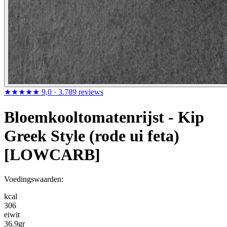
★★★★★
9,0
· 3.789 reviews
Bloemkooltomatenrijst - Kip
Greek Style (rode ui feta)
[LOWCARB]
Voedingswaarden:
kcal
306
eiwit
36.9
gr