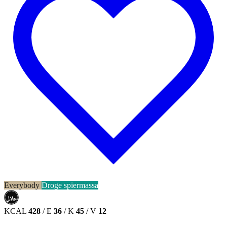
Everybody
Droge spiermassa
حلال
HALAL
KCAL
428
/
E
36
/
K
45
/
V
12