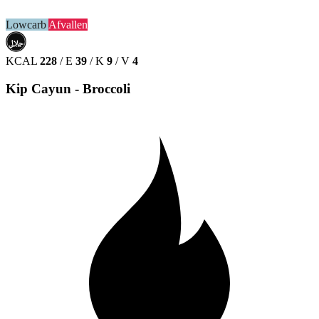
Lowcarb
Afvallen
حلال
HALAL
KCAL
228
/
E
39
/
K
9
/
V
4
Kip Cayun - Broccoli