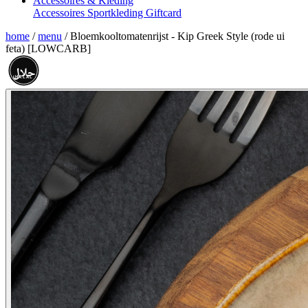
Accessoires & Kleding
Accessoires
Sportkleding
Giftcard
home
/
menu
/
Bloemkooltomatenrijst - Kip Greek Style (rode ui
feta) [LOWCARB]
حلال
HALAL