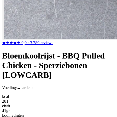
★★★★★
9,0
· 3.789 reviews
Bloemkoolrijst - BBQ Pulled
Chicken - Sperziebonen
[LOWCARB]
Voedingswaarden:
kcal
281
eiwit
41
gr
koolhydraten