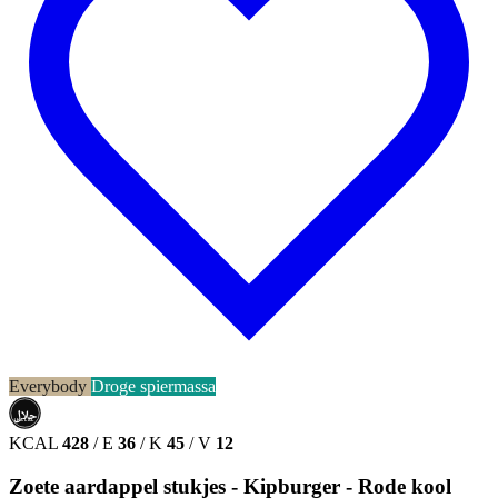
Everybody
Droge spiermassa
حلال
HALAL
KCAL
428
/
E
36
/
K
45
/
V
12
Zoete aardappel stukjes - Kipburger - Rode kool