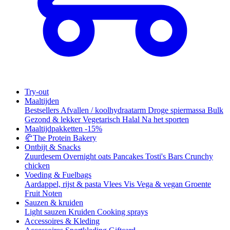
Try-out
Maaltijden
Bestsellers
Afvallen / koolhydraatarm
Droge spiermassa
Bulk
Gezond & lekker
Vegetarisch
Halal
Na het sporten
Maaltijdpakketten
-15%
🥐
The Protein Bakery
Ontbijt & Snacks
Zuurdesem
Overnight oats
Pancakes
Tosti's
Bars
Crunchy
chicken
Voeding & Fuelbags
Aardappel, rijst & pasta
Vlees
Vis
Vega & vegan
Groente
Fruit
Noten
Sauzen & kruiden
Light sauzen
Kruiden
Cooking sprays
Accessoires & Kleding