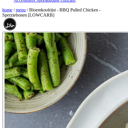
Accessoires
Sportkleding
Giftcard
home
/
menu
/
Bloemkoolrijst - BBQ Pulled Chicken -
Sperziebonen [LOWCARB]
حلال
HALAL