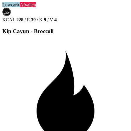
Lowcarb
Afvallen
حلال
HALAL
KCAL
228
/
E
39
/
K
9
/
V
4
Kip Cayun - Broccoli