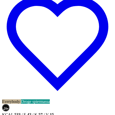
Everybody
Droge spiermassa
حلال
HALAL
KCAL
533
/
E
42
/
K
57
/
V
15