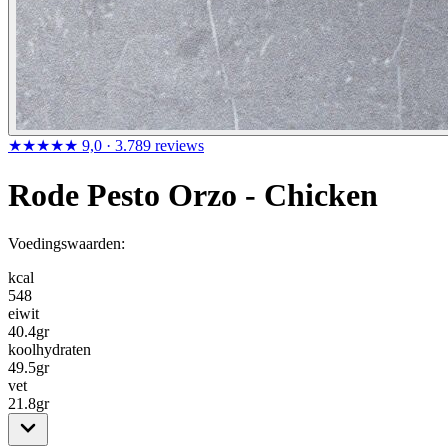
★★★★★
9,0
· 3.789 reviews
Rode Pesto Orzo - Chicken
Voedingswaarden:
kcal
548
eiwit
40.4
gr
koolhydraten
49.5
gr
vet
21.8
gr