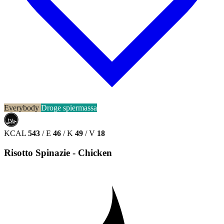
Everybody
Droge spiermassa
حلال
HALAL
KCAL
543
/
E
46
/
K
49
/
V
18
Risotto Spinazie - Chicken