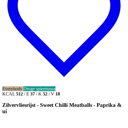
Everybody
Droge spiermassa
KCAL
512
/
E
37
/
K
52
/
V
18
Zilvervliesrijst - Sweet Chilli Meatballs - Paprika &
ui