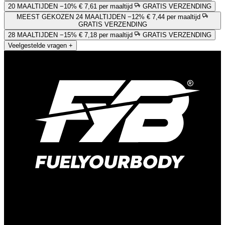
20 MAALTIJDEN
−10%
€ 7,61 per maaltijd
GRATIS VERZENDING
MEEST GEKOZEN
24 MAALTIJDEN
−12%
€ 7,44 per maaltijd
GRATIS VERZENDING
28 MAALTIJDEN
−15%
€ 7,18 per maaltijd
GRATIS VERZENDING
Veelgestelde vragen
+
Kelvinweg 1B
6101 WT Echt