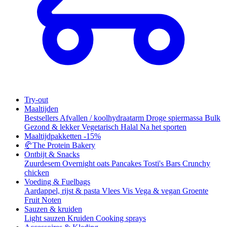
Try-out
Maaltijden
Bestsellers
Afvallen / koolhydraatarm
Droge spiermassa
Bulk
Gezond & lekker
Vegetarisch
Halal
Na het sporten
Maaltijdpakketten
-15%
🥐
The Protein Bakery
Ontbijt & Snacks
Zuurdesem
Overnight oats
Pancakes
Tosti's
Bars
Crunchy
chicken
Voeding & Fuelbags
Aardappel, rijst & pasta
Vlees
Vis
Vega & vegan
Groente
Fruit
Noten
Sauzen & kruiden
Light sauzen
Kruiden
Cooking sprays