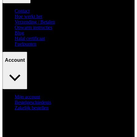
Contact
Hoe werkt het
Verzending / Betalen
Opwarm instructies
Blog
Halal certificaat
Fuelpunten
Account
Mijn account
Bestelgeschiedenis
Zakelijk bestellen
Surpass
your goals.
No excuses.