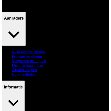
Ma - Vr / 09:00 - 17:00
Aanraders
Meal prep maaltijden
Proteïne maaltijden
Magnetron maaltijden
Diepvriesmaaltijden
Afvalmaaltijden
Bulkmaaltijden
Informatie