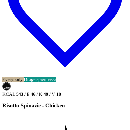
Everybody
Droge spiermassa
حلال
HALAL
KCAL
543
/
E
46
/
K
49
/
V
18
Risotto Spinazie - Chicken