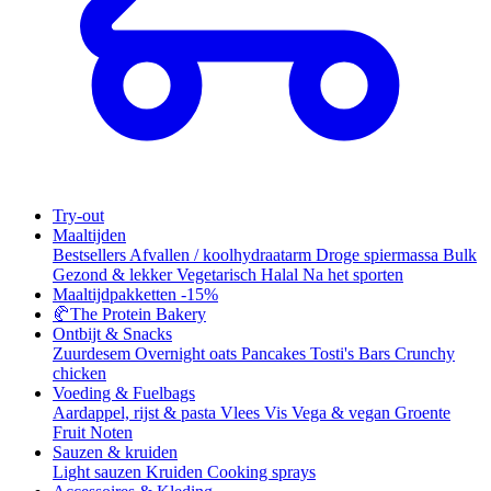
Try-out
Maaltijden
Bestsellers
Afvallen / koolhydraatarm
Droge spiermassa
Bulk
Gezond & lekker
Vegetarisch
Halal
Na het sporten
Maaltijdpakketten
-15%
🥐
The Protein Bakery
Ontbijt & Snacks
Zuurdesem
Overnight oats
Pancakes
Tosti's
Bars
Crunchy
chicken
Voeding & Fuelbags
Aardappel, rijst & pasta
Vlees
Vis
Vega & vegan
Groente
Fruit
Noten
Sauzen & kruiden
Light sauzen
Kruiden
Cooking sprays