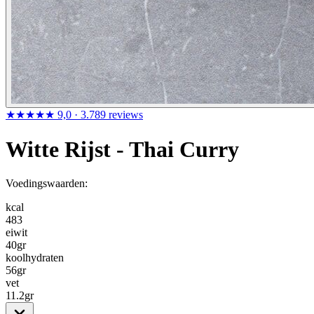
★★★★★
9,0
· 3.789 reviews
Witte Rijst - Thai Curry
Voedingswaarden:
kcal
483
eiwit
40
gr
koolhydraten
56
gr
vet
11.2
gr