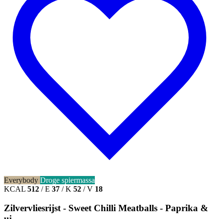
Everybody
Droge spiermassa
KCAL
512
/
E
37
/
K
52
/
V
18
Zilvervliesrijst - Sweet Chilli Meatballs - Paprika &
ui