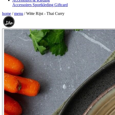
Accessoires & Kleding
Accessoires
Sportkleding
Giftcard
home
/
menu
/
Witte Rijst - Thai Curry
حلال
HALAL