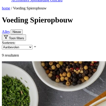
Accessoires
Sportkleding
Giftcard
home
/
Voeding Spieropbouw
Voeding Spieropbouw
Alles
Nieuw
Toon filters
Sorteren:
9
resultaten