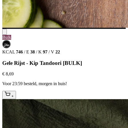
Bulk
حلال
HALAL
KCAL
746
/
E
38
/
K
97
/
V
22
Gele Rijst - Kip Tandoori [BULK]
€ 8,69
Voor 23:59 besteld, morgen in huis!
+