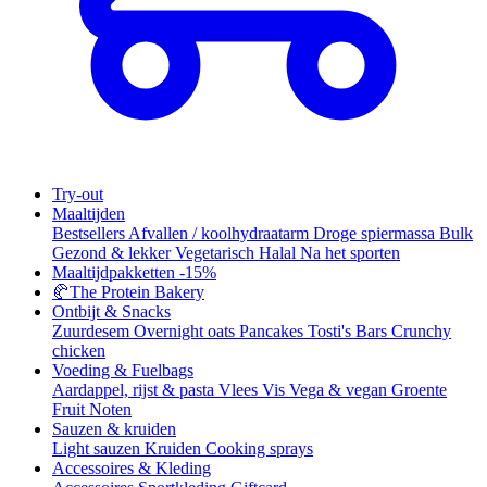
Try-out
Maaltijden
Bestsellers
Afvallen / koolhydraatarm
Droge spiermassa
Bulk
Gezond & lekker
Vegetarisch
Halal
Na het sporten
Maaltijdpakketten
-15%
🥐
The Protein Bakery
Ontbijt & Snacks
Zuurdesem
Overnight oats
Pancakes
Tosti's
Bars
Crunchy
chicken
Voeding & Fuelbags
Aardappel, rijst & pasta
Vlees
Vis
Vega & vegan
Groente
Fruit
Noten
Sauzen & kruiden
Light sauzen
Kruiden
Cooking sprays
Accessoires & Kleding