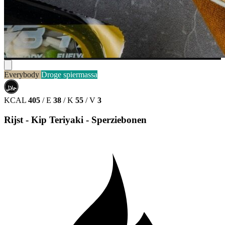
Everybody
Droge spiermassa
حلال
HALAL
KCAL
405
/
E
38
/
K
55
/
V
3
Rijst - Kip Teriyaki - Sperziebonen