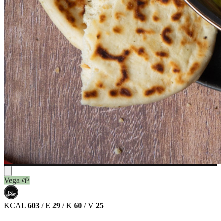
Vega
🌱
حلال
HALAL
KCAL
603
/
E
29
/
K
60
/
V
25