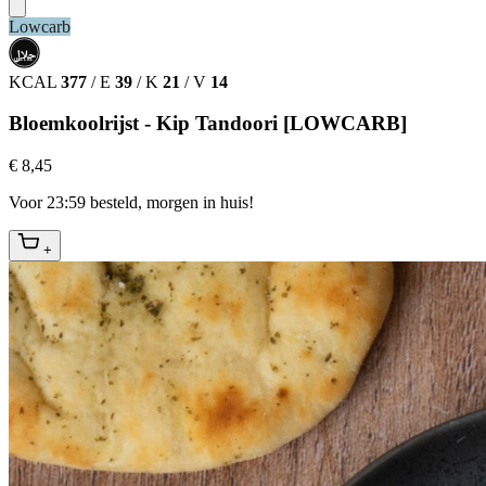
Lowcarb
حلال
HALAL
KCAL
377
/
E
39
/
K
21
/
V
14
Bloemkoolrijst - Kip Tandoori [LOWCARB]
€ 8,45
Voor 23:59 besteld, morgen in huis!
+