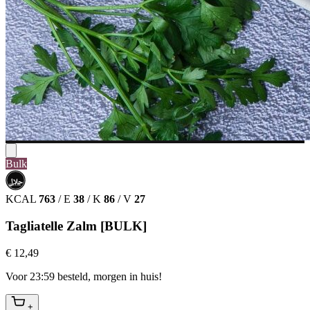
Bulk
حلال
HALAL
KCAL
763
/
E
38
/
K
86
/
V
27
Tagliatelle Zalm [BULK]
€ 12,49
Voor 23:59 besteld, morgen in huis!
+