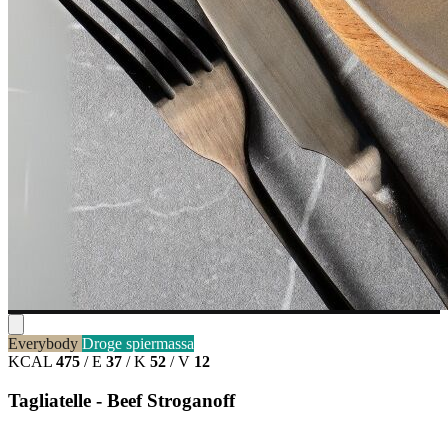
Everybody
Droge spiermassa
KCAL
475
/
E
37
/
K
52
/
V
12
Tagliatelle - Beef Stroganoff