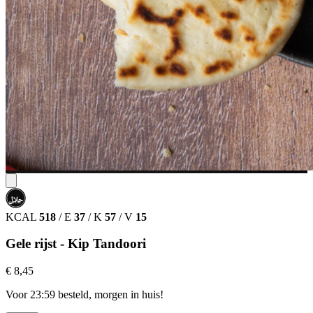
حلال
HALAL
KCAL
518
/
E
37
/
K
57
/
V
15
Gele rijst - Kip Tandoori
€ 8,45
Voor 23:59 besteld, morgen in huis!