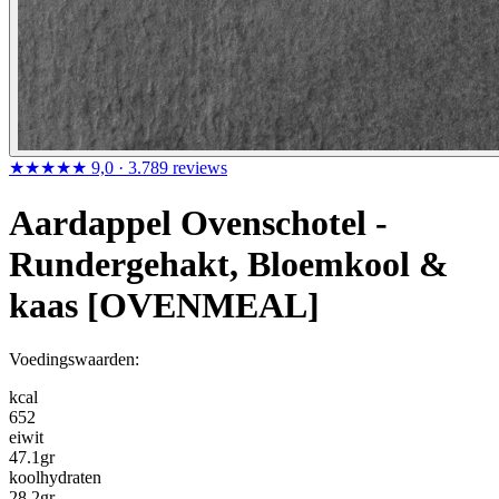
★★★★★
9,0
· 3.789 reviews
Aardappel Ovenschotel -
Rundergehakt, Bloemkool &
kaas [OVENMEAL]
Voedingswaarden:
kcal
652
eiwit
47.1
gr
koolhydraten
28.2
gr