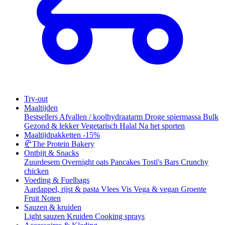
Try-out
Maaltijden
Bestsellers
Afvallen / koolhydraatarm
Droge spiermassa
Bulk
Gezond & lekker
Vegetarisch
Halal
Na het sporten
Maaltijdpakketten
-15%
🥐
The Protein Bakery
Ontbijt & Snacks
Zuurdesem
Overnight oats
Pancakes
Tosti's
Bars
Crunchy
chicken
Voeding & Fuelbags
Aardappel, rijst & pasta
Vlees
Vis
Vega & vegan
Groente
Fruit
Noten
Sauzen & kruiden
Light sauzen
Kruiden
Cooking sprays