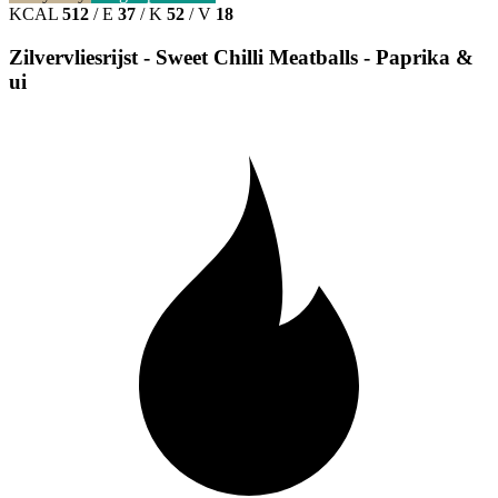
KCAL
512
/
E
37
/
K
52
/
V
18
Zilvervliesrijst - Sweet Chilli Meatballs - Paprika &
ui