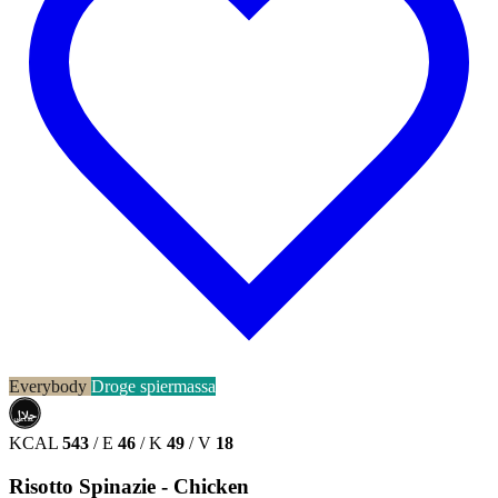
Everybody
Droge spiermassa
حلال
HALAL
KCAL
543
/
E
46
/
K
49
/
V
18
Risotto Spinazie - Chicken