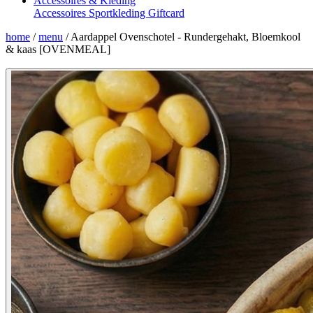
Accessoires & Kleding
Accessoires
Sportkleding
Giftcard
home
/
menu
/
Aardappel Ovenschotel - Rundergehakt, Bloemkool
& kaas [OVENMEAL]