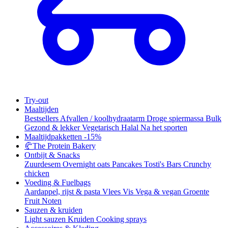
Try-out
Maaltijden
Bestsellers
Afvallen / koolhydraatarm
Droge spiermassa
Bulk
Gezond & lekker
Vegetarisch
Halal
Na het sporten
Maaltijdpakketten
-15%
🥐
The Protein Bakery
Ontbijt & Snacks
Zuurdesem
Overnight oats
Pancakes
Tosti's
Bars
Crunchy
chicken
Voeding & Fuelbags
Aardappel, rijst & pasta
Vlees
Vis
Vega & vegan
Groente
Fruit
Noten
Sauzen & kruiden
Light sauzen
Kruiden
Cooking sprays