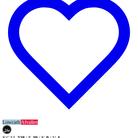
Lowcarb
Afvallen
حلال
HALAL
KCAL
228
/
E
39
/
K
9
/
V
4