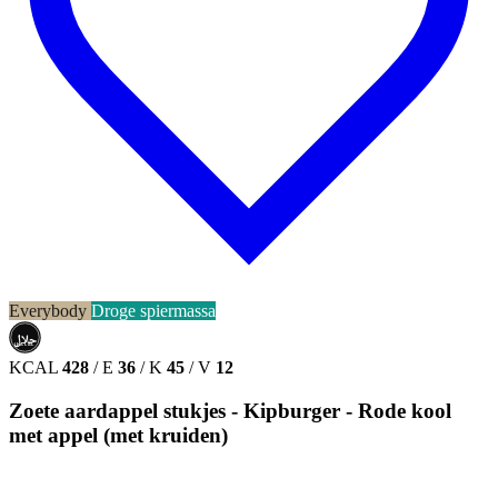
Everybody
Droge spiermassa
حلال
HALAL
KCAL
428
/
E
36
/
K
45
/
V
12
Zoete aardappel stukjes - Kipburger - Rode kool
met appel (met kruiden)