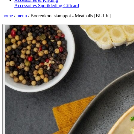
Accessoires & Kleding
Accessoires
Sportkleding
Giftcard
home
/
menu
/
Boerenkool stamppot - Meatballs [BULK]