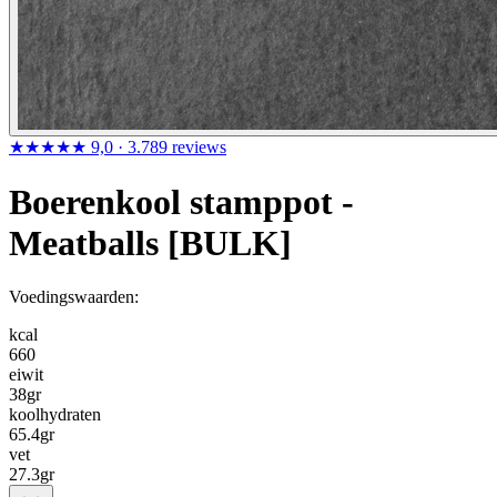
★★★★★
9,0
· 3.789 reviews
Boerenkool stamppot -
Meatballs [BULK]
Voedingswaarden:
kcal
660
eiwit
38
gr
koolhydraten
65.4
gr
vet
27.3
gr