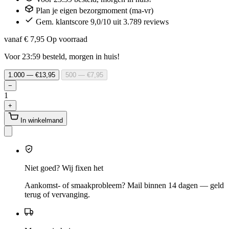
Plan je eigen bezorgmoment (ma-vr)
Gem. klantscore 9,0/10 uit 3.789 reviews
vanaf € 7,95
Op voorraad
Voor 23:59 besteld, morgen in huis!
1.000 — €13,95
500 — €7,95
−
1
+
In winkelmand
Niet goed? Wij fixen het
Aankomst- of smaakprobleem? Mail binnen 14 dagen — geld
terug of vervanging.