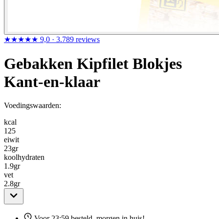
★★★★★
9,0
· 3.789 reviews
Gebakken Kipfilet Blokjes
Kant-en-klaar
Voedingswaarden:
kcal
125
eiwit
23
gr
koolhydraten
1.9
gr
vet
2.8
gr
Voor 23:59 besteld, morgen in huis!