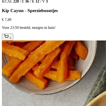
KCAL
220
/
E
36
/
K
12
/
V
3
Kip Cayun - Sperzieboontjes
€ 7,49
Voor 23:59 besteld, morgen in huis!
+