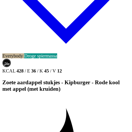
Everybody
Droge spiermassa
حلال
HALAL
KCAL
428
/
E
36
/
K
45
/
V
12
Zoete aardappel stukjes - Kipburger - Rode kool
met appel (met kruiden)