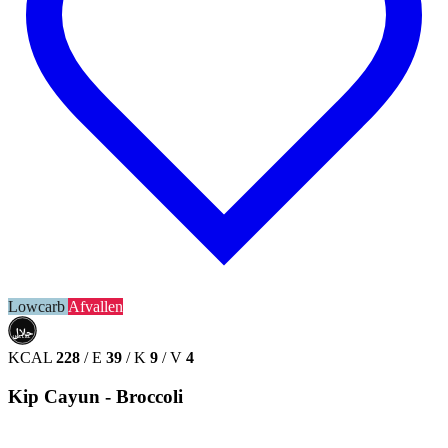
Lowcarb
Afvallen
حلال
HALAL
KCAL
228
/
E
39
/
K
9
/
V
4
Kip Cayun - Broccoli