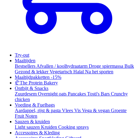
Try-out
Maaltijden
Bestsellers
Afvallen / koolhydraatarm
Droge spiermassa
Bulk
Gezond & lekker
Vegetarisch
Halal
Na het sporten
Maaltijdpakketten
-15%
🥐
The Protein Bakery
Ontbijt & Snacks
Zuurdesem
Overnight oats
Pancakes
Tosti's
Bars
Crunchy
chicken
Voeding & Fuelbags
Aardappel, rijst & pasta
Vlees
Vis
Vega & vegan
Groente
Fruit
Noten
Sauzen & kruiden
Light sauzen
Kruiden
Cooking sprays
Accessoires & Kleding