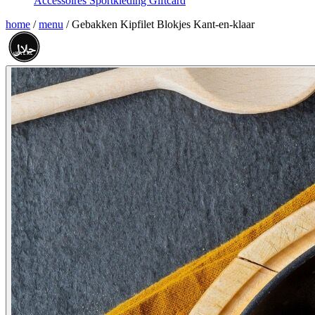
Accessoires
Sportkleding
Giftcard
home
/
menu
/
Gebakken Kipfilet Blokjes Kant-en-klaar
حلال
HALAL