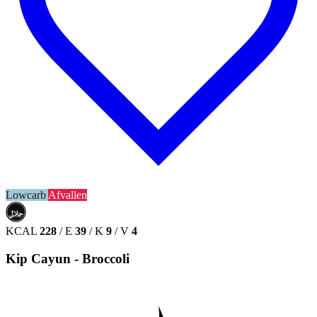
Lowcarb
Afvallen
حلال
HALAL
KCAL
228
/
E
39
/
K
9
/
V
4
Kip Cayun - Broccoli