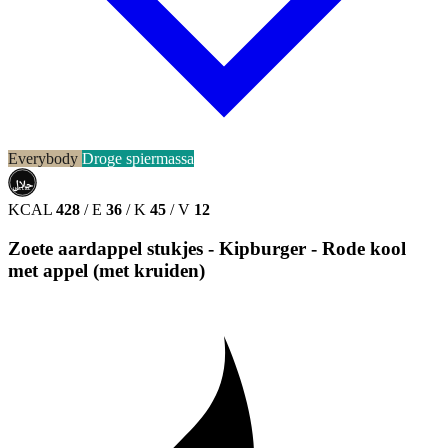
Everybody
Droge spiermassa
حلال
HALAL
KCAL
428
/
E
36
/
K
45
/
V
12
Zoete aardappel stukjes - Kipburger - Rode kool
met appel (met kruiden)