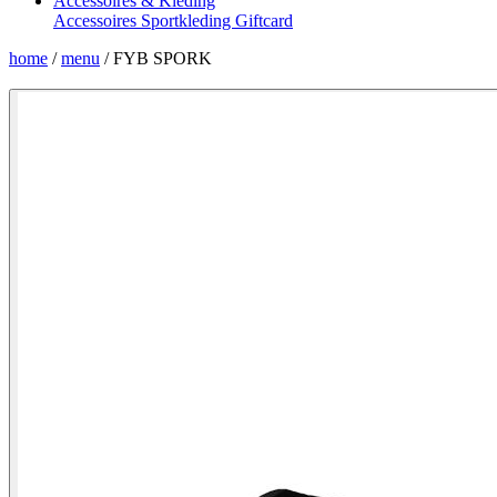
Accessoires & Kleding
Accessoires
Sportkleding
Giftcard
home
/
menu
/
FYB SPORK