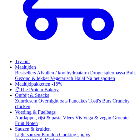
Try-out
Maaltijden
Bestsellers
Afvallen / koolhydraatarm
Droge spiermassa
Bulk
Gezond & lekker
Vegetarisch
Halal
Na het sporten
Maaltijdpakketten
-15%
🥐
The Protein Bakery
Ontbijt & Snacks
Zuurdesem
Overnight oats
Pancakes
Tosti's
Bars
Crunchy
chicken
Voeding & Fuelbags
Aardappel, rijst & pasta
Vlees
Vis
Vega & vegan
Groente
Fruit
Noten
Sauzen & kruiden
Light sauzen
Kruiden
Cooking sprays