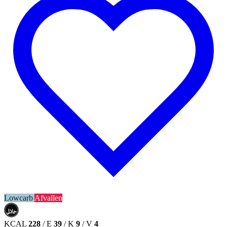
Lowcarb
Afvallen
حلال
HALAL
KCAL
228
/
E
39
/
K
9
/
V
4