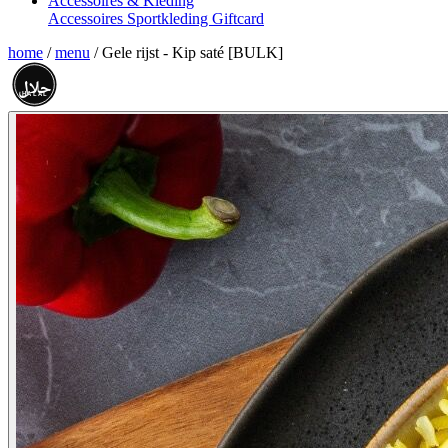
Accessoires & Kleding
Accessoires
Sportkleding
Giftcard
home
/
menu
/
Gele rijst - Kip saté [BULK]
حلال
HALAL