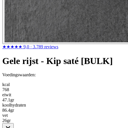
★★★★★
9,0
· 3.789 reviews
Gele rijst - Kip saté [BULK]
Voedingswaarden:
kcal
768
eiwit
47.1
gr
koolhydraten
86.4
gr
vet
26
gr