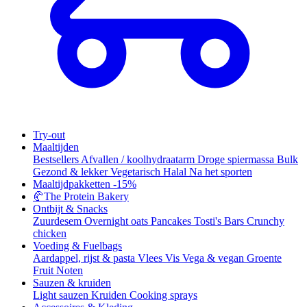
Try-out
Maaltijden
Bestsellers
Afvallen / koolhydraatarm
Droge spiermassa
Bulk
Gezond & lekker
Vegetarisch
Halal
Na het sporten
Maaltijdpakketten
-15%
🥐
The Protein Bakery
Ontbijt & Snacks
Zuurdesem
Overnight oats
Pancakes
Tosti's
Bars
Crunchy
chicken
Voeding & Fuelbags
Aardappel, rijst & pasta
Vlees
Vis
Vega & vegan
Groente
Fruit
Noten
Sauzen & kruiden
Light sauzen
Kruiden
Cooking sprays