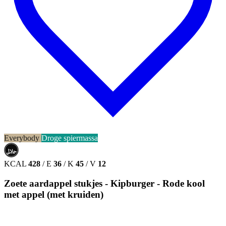
Everybody
Droge spiermassa
حلال
HALAL
KCAL
428
/
E
36
/
K
45
/
V
12
Zoete aardappel stukjes - Kipburger - Rode kool
met appel (met kruiden)