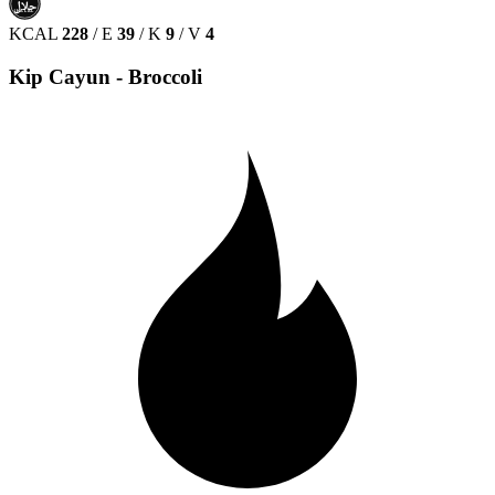
حلال
HALAL
KCAL
228
/
E
39
/
K
9
/
V
4
Kip Cayun - Broccoli