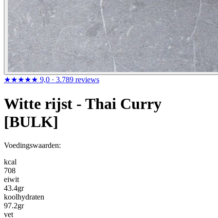
★★★★★
9,0
· 3.789 reviews
Witte rijst - Thai Curry
[BULK]
Voedingswaarden:
kcal
708
eiwit
43.4
gr
koolhydraten
97.2
gr
vet