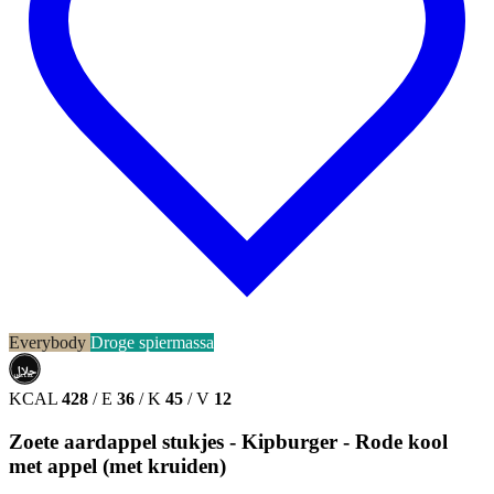
Everybody
Droge spiermassa
حلال
HALAL
KCAL
428
/
E
36
/
K
45
/
V
12
Zoete aardappel stukjes - Kipburger - Rode kool
met appel (met kruiden)