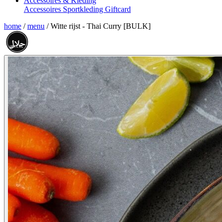
Accessoires & Kleding
Accessoires
Sportkleding
Giftcard
home
/
menu
/
Witte rijst - Thai Curry [BULK]
حلال
HALAL