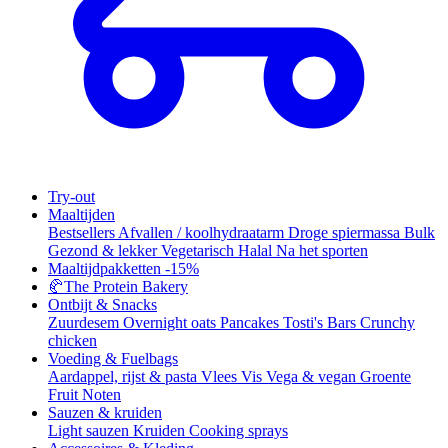
Try-out
Maaltijden
Bestsellers
Afvallen / koolhydraatarm
Droge spiermassa
Bulk
Gezond & lekker
Vegetarisch
Halal
Na het sporten
Maaltijdpakketten
-15%
🥐
The Protein Bakery
Ontbijt & Snacks
Zuurdesem
Overnight oats
Pancakes
Tosti's
Bars
Crunchy
chicken
Voeding & Fuelbags
Aardappel, rijst & pasta
Vlees
Vis
Vega & vegan
Groente
Fruit
Noten
Sauzen & kruiden
Light sauzen
Kruiden
Cooking sprays