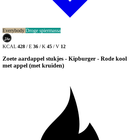
Everybody
Droge spiermassa
حلال
HALAL
KCAL
428
/
E
36
/
K
45
/
V
12
Zoete aardappel stukjes - Kipburger - Rode kool
met appel (met kruiden)