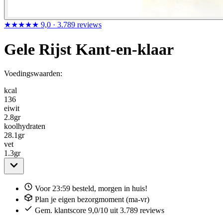
★★★★★
9,0
· 3.789 reviews
Gele Rijst Kant-en-klaar
Voedingswaarden:
kcal
136
eiwit
2.8
gr
koolhydraten
28.1
gr
vet
1.3
gr
Voor 23:59 besteld, morgen in huis!
Plan je eigen bezorgmoment (ma-vr)
Gem. klantscore 9,0/10 uit 3.789 reviews