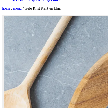
Accessoires
Sportkleding
Giftcard
home
/
menu
/
Gele Rijst Kant-en-klaar