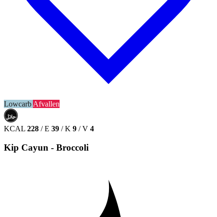
Lowcarb
Afvallen
حلال
HALAL
KCAL
228
/
E
39
/
K
9
/
V
4
Kip Cayun - Broccoli