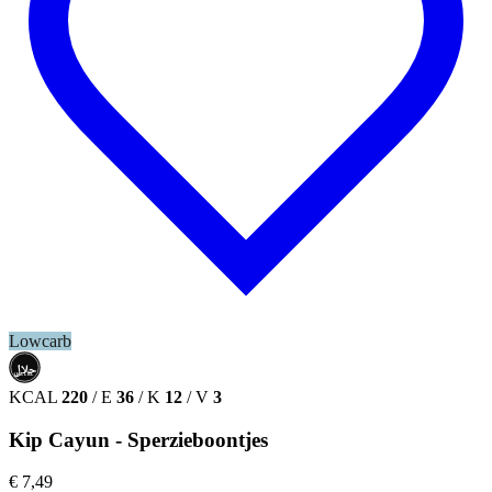
Lowcarb
حلال
HALAL
KCAL
220
/
E
36
/
K
12
/
V
3
Kip Cayun - Sperzieboontjes
€ 7,49