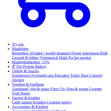
Try-out
Maaltijden
Bestsellers
Afvallen / koolhydraatarm
Droge spiermassa
Bulk
Gezond & lekker
Vegetarisch
Halal
Na het sporten
Maaltijdpakketten
-15%
🥐
The Protein Bakery
Ontbijt & Snacks
Zuurdesem
Overnight oats
Pancakes
Tosti's
Bars
Crunchy
chicken
Voeding & Fuelbags
Aardappel, rijst & pasta
Vlees
Vis
Vega & vegan
Groente
Fruit
Noten
Sauzen & kruiden
Light sauzen
Kruiden
Cooking sprays
Accessoires & Kleding