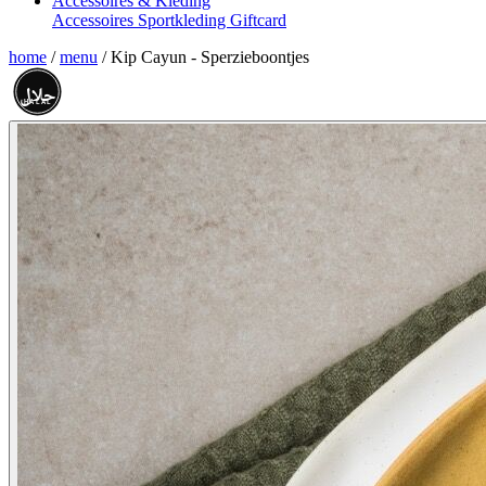
Accessoires & Kleding
Accessoires
Sportkleding
Giftcard
home
/
menu
/
Kip Cayun - Sperzieboontjes
حلال
HALAL