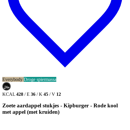
Everybody
Droge spiermassa
حلال
HALAL
KCAL
428
/
E
36
/
K
45
/
V
12
Zoete aardappel stukjes - Kipburger - Rode kool
met appel (met kruiden)