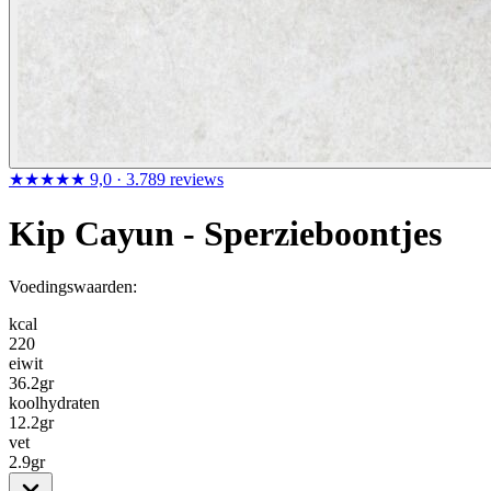
★★★★★
9,0
· 3.789 reviews
Kip Cayun - Sperzieboontjes
Voedingswaarden:
kcal
220
eiwit
36.2
gr
koolhydraten
12.2
gr
vet
2.9
gr