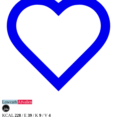
Lowcarb
Afvallen
حلال
HALAL
KCAL
228
/
E
39
/
K
9
/
V
4