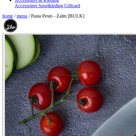
Accessoires & Kleding
Accessoires
Sportkleding
Giftcard
home
/
menu
/
Pasta Pesto - Zalm [BULK]
حلال
HALAL