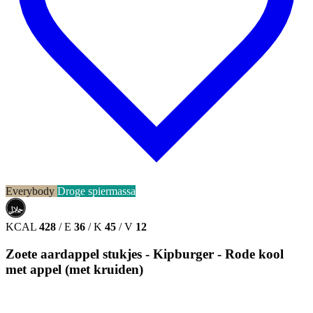
Everybody
Droge spiermassa
حلال
HALAL
KCAL
428
/
E
36
/
K
45
/
V
12
Zoete aardappel stukjes - Kipburger - Rode kool
met appel (met kruiden)