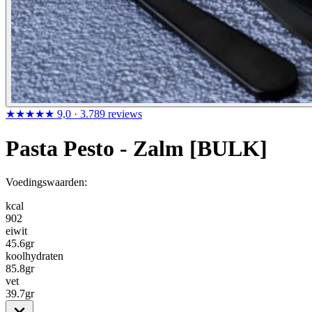
★★★★★
9,0
· 3.789 reviews
Pasta Pesto - Zalm [BULK]
Voedingswaarden:
kcal
902
eiwit
45.6
gr
koolhydraten
85.8
gr
vet
39.7
gr