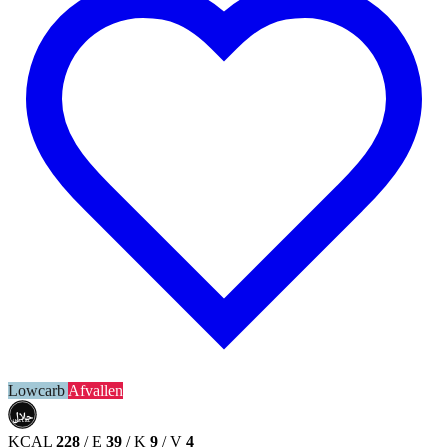
Lowcarb
Afvallen
حلال
HALAL
KCAL
228
/
E
39
/
K
9
/
V
4