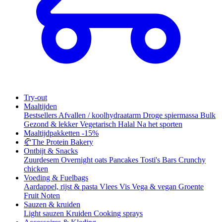
Try-out
Maaltijden
Bestsellers
Afvallen / koolhydraatarm
Droge spiermassa
Bulk
Gezond & lekker
Vegetarisch
Halal
Na het sporten
Maaltijdpakketten
-15%
🥐
The Protein Bakery
Ontbijt & Snacks
Zuurdesem
Overnight oats
Pancakes
Tosti's
Bars
Crunchy
chicken
Voeding & Fuelbags
Aardappel, rijst & pasta
Vlees
Vis
Vega & vegan
Groente
Fruit
Noten
Sauzen & kruiden
Light sauzen
Kruiden
Cooking sprays