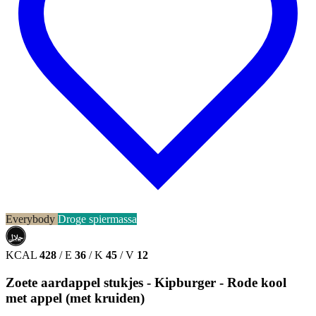
Everybody
Droge spiermassa
حلال
HALAL
KCAL
428
/
E
36
/
K
45
/
V
12
Zoete aardappel stukjes - Kipburger - Rode kool
met appel (met kruiden)