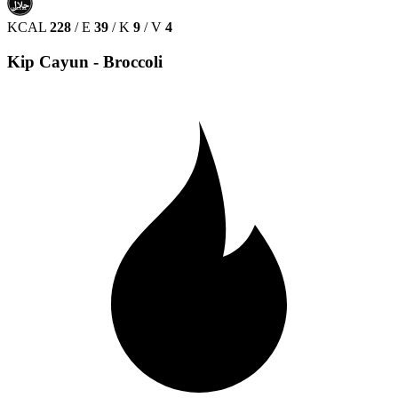
حلال
HALAL
KCAL
228
/
E
39
/
K
9
/
V
4
Kip Cayun - Broccoli