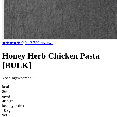
★★★★★
9,0
· 3.789 reviews
Honey Herb Chicken Pasta
[BULK]
Voedingswaarden:
kcal
860
eiwit
48.9
gr
koolhydraten
102
gr
vet