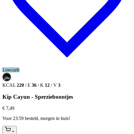
Lowcarb
حلال
HALAL
KCAL
220
/
E
36
/
K
12
/
V
3
Kip Cayun - Sperzieboontjes
€ 7,49
Voor 23:59 besteld, morgen in huis!
+