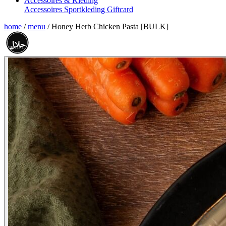
Accessoires & Kleding
Accessoires
Sportkleding
Giftcard
home
/
menu
/
Honey Herb Chicken Pasta [BULK]
حلال
HALAL