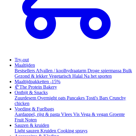
Try-out
Maaltijden
Bestsellers
Afvallen / koolhydraatarm
Droge spiermassa
Bulk
Gezond & lekker
Vegetarisch
Halal
Na het sporten
Maaltijdpakketten
-15%
🥐
The Protein Bakery
Ontbijt & Snacks
Zuurdesem
Overnight oats
Pancakes
Tosti's
Bars
Crunchy
chicken
Voeding & Fuelbags
Aardappel, rijst & pasta
Vlees
Vis
Vega & vegan
Groente
Fruit
Noten
Sauzen & kruiden
Light sauzen
Kruiden
Cooking sprays