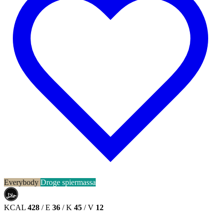
Everybody
Droge spiermassa
حلال
HALAL
KCAL
428
/
E
36
/
K
45
/
V
12