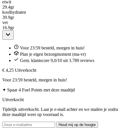
eiwit
29.4
gr
koolhydraten
39.9
gr
vet
16.9
gr
Voor 23:59 besteld, morgen in huis!
Plan je eigen bezorgmoment (ma-vr)
Gem. klantscore 9,0/10 uit 3.789 reviews
€ 4,25
Uitverkocht
Voor 23:59 besteld, morgen in huis!
✦
Spaar 4 Fuel Points met deze maaltijd
Uitverkocht
Tijdelijk uitverkocht. Laat je e-mail achter en we mailen je zodra
deze maaltijd weer op voorraad is.
Houd mij op de hoogte