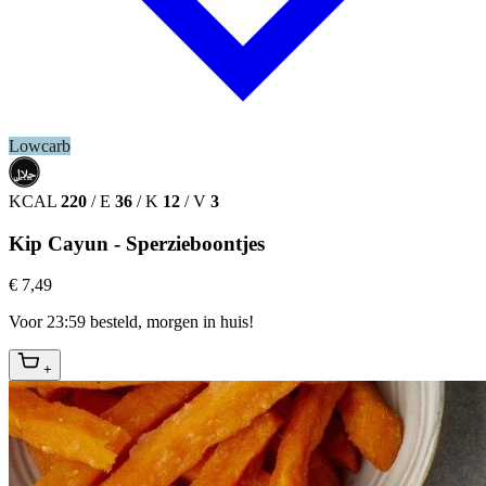
Lowcarb
حلال
HALAL
KCAL
220
/
E
36
/
K
12
/
V
3
Kip Cayun - Sperzieboontjes
€ 7,49
Voor 23:59 besteld, morgen in huis!
+