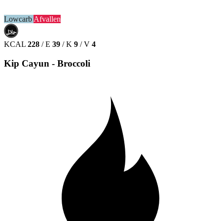
Lowcarb
Afvallen
حلال
HALAL
KCAL
228
/
E
39
/
K
9
/
V
4
Kip Cayun - Broccoli