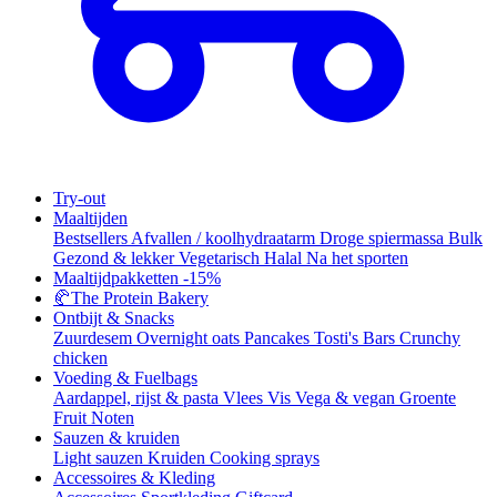
Try-out
Maaltijden
Bestsellers
Afvallen / koolhydraatarm
Droge spiermassa
Bulk
Gezond & lekker
Vegetarisch
Halal
Na het sporten
Maaltijdpakketten
-15%
🥐
The Protein Bakery
Ontbijt & Snacks
Zuurdesem
Overnight oats
Pancakes
Tosti's
Bars
Crunchy
chicken
Voeding & Fuelbags
Aardappel, rijst & pasta
Vlees
Vis
Vega & vegan
Groente
Fruit
Noten
Sauzen & kruiden
Light sauzen
Kruiden
Cooking sprays
Accessoires & Kleding