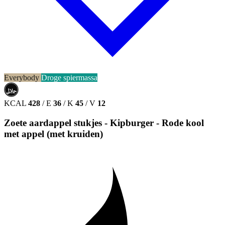
Everybody
Droge spiermassa
حلال
HALAL
KCAL
428
/
E
36
/
K
45
/
V
12
Zoete aardappel stukjes - Kipburger - Rode kool
met appel (met kruiden)