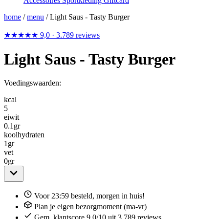
Accessoires
Sportkleding
Giftcard
home
/
menu
/
Light Saus - Tasty Burger
★★★★★
9,0
· 3.789 reviews
Light Saus - Tasty Burger
Voedingswaarden:
kcal
5
eiwit
0.1
gr
koolhydraten
1
gr
vet
0
gr
Voor 23:59 besteld, morgen in huis!
Plan je eigen bezorgmoment (ma-vr)
Gem. klantscore 9,0/10 uit 3.789 reviews