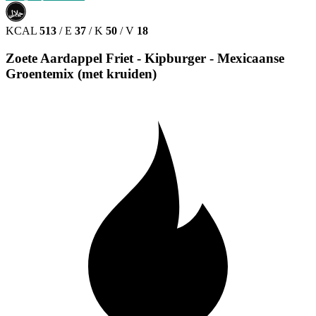
حلال
HALAL
KCAL
513
/
E
37
/
K
50
/
V
18
Zoete Aardappel Friet - Kipburger - Mexicaanse
Groentemix (met kruiden)