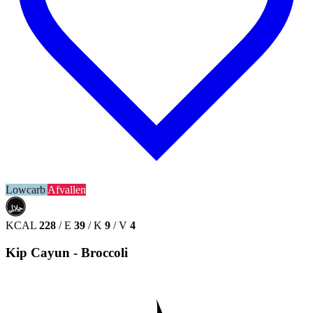
Lowcarb
Afvallen
حلال
HALAL
KCAL
228
/
E
39
/
K
9
/
V
4
Kip Cayun - Broccoli