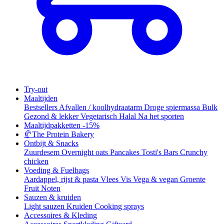
Try-out
Maaltijden
Bestsellers
Afvallen / koolhydraatarm
Droge spiermassa
Bulk
Gezond & lekker
Vegetarisch
Halal
Na het sporten
Maaltijdpakketten
-15%
🥐
The Protein Bakery
Ontbijt & Snacks
Zuurdesem
Overnight oats
Pancakes
Tosti's
Bars
Crunchy
chicken
Voeding & Fuelbags
Aardappel, rijst & pasta
Vlees
Vis
Vega & vegan
Groente
Fruit
Noten
Sauzen & kruiden
Light sauzen
Kruiden
Cooking sprays
Accessoires & Kleding